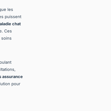
que les
les puissent
ladie chat
e. Ces
s soins
oulant
ltations,
fs assurance
lution pour