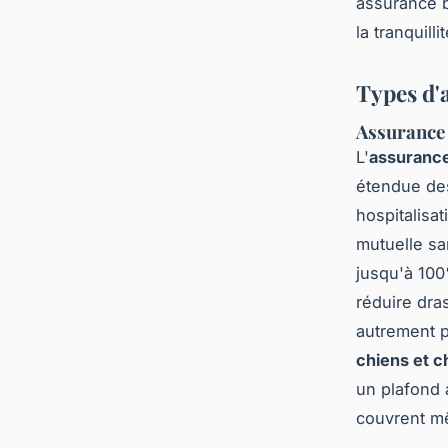
assurance b
la tranquill
Types d'
Assurance
L'
assurance
étendue des 
hospitalisa
mutuelle sa
jusqu'à 100
réduire dra
autrement p
chiens et c
un plafond 
couvrent mê