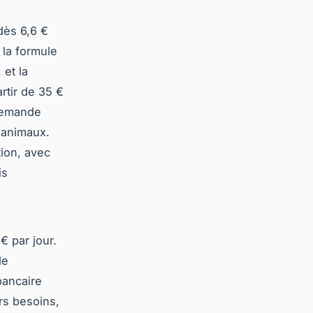
dès 6,6 €
 la formule
 et la
rtir de 35 €
 demande
d'animaux.
tion, avec
is
€ par jour.
de
bancaire
rs besoins,