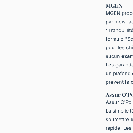
MGEN
MGEN prop
par mois, a
"Tranquillit
formule "Sé
pour les ch
aucun
exam
Les garanti
un plafond 
préventifs 
Assur O'Po
Assur O'Poi
La simplici
soumettre l
rapide. Les