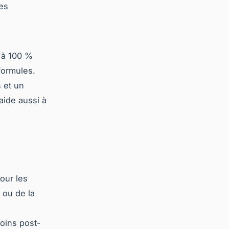
res
u'à 100 %
formules.
 et un
 aide aussi à
our les
 ou de la
soins post-