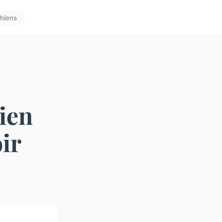
hiens
ien
oir