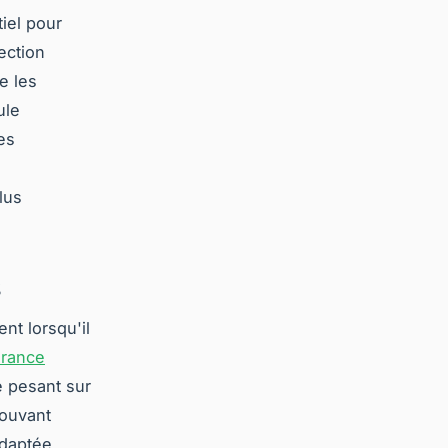
iel pour
ection
e les
ule
es
e
lus
s
nt lorsqu'il
rance
e pesant sur
pouvant
adaptée