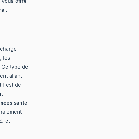
 vous offre
mal.
 charge
, les
. Ce type de
nt allant
if est de
nt
ances santé
éralement
, et