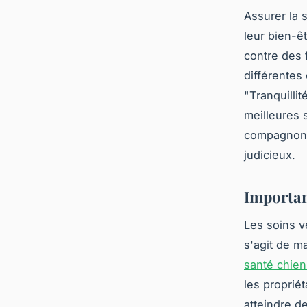
Assurer la 
leur bien-ê
contre des 
différentes
"Tranquilli
meilleures 
compagnon à
judicieux.
Importan
Les soins v
s'agit de m
santé chien
les proprié
atteindre d