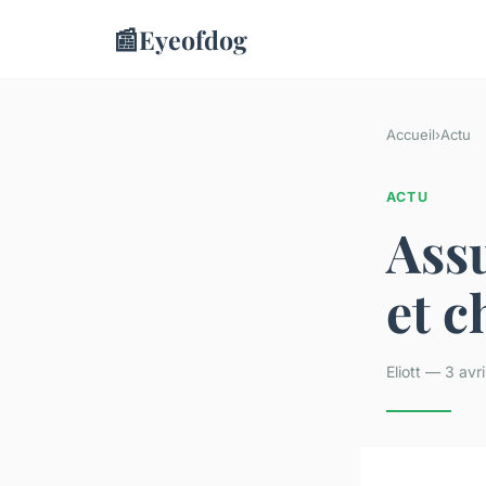
📰
Eyeofdog
Accueil
›
Actu
ACTU
Ass
et c
Eliott — 3 avr