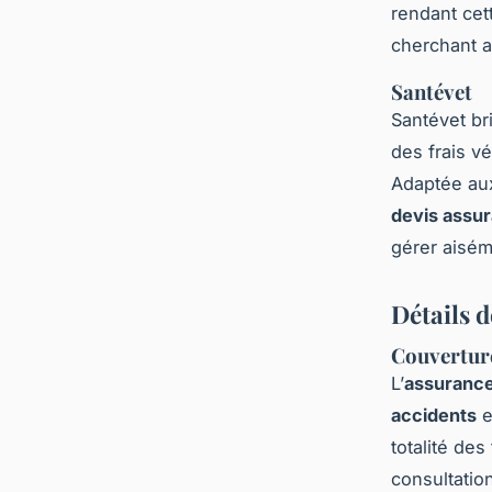
rendant ce
cherchant a
Santévet
Santévet br
des frais v
Adaptée aux
devis assur
gérer aisé
Détails d
Couverture
L’
assurance
accidents
e
totalité des
consultation