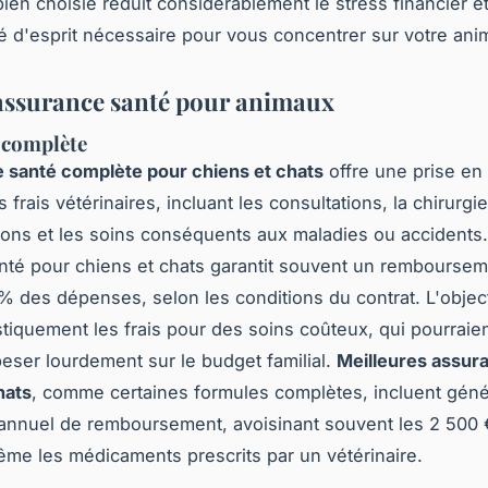
ien choisie réduit considérablement le stress financier et
ité d'esprit nécessaire pour vous concentrer sur votre ani
assurance santé pour animaux
 complète
 santé complète pour chiens et chats
offre une prise en
frais vétérinaires, incluant les consultations, la chirurgie
tions et les soins conséquents aux maladies ou accidents
nté pour chiens et chats garantit souvent un rembourseme
% des dépenses, selon les conditions du contrat. L'object
stiquement les frais pour des soins coûteux, qui pourraie
eser lourdement sur le budget familial.
Meilleures assur
hats
, comme certaines formules complètes, incluent gén
annuel de remboursement, avoisinant souvent les 2 500 €
me les médicaments prescrits par un vétérinaire.