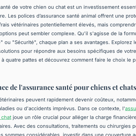
santé de votre chien ou chat est un investissement essent
tre. Les polices d’assurance santé animal offrent une prot
frais vétérinaires potentiellement élevés, mais comprendr
 options peut sembler complexe. Qu'il s'agisse de la form
té" ou "Sécurité", chaque plan a ses avantages. Explorez l
solutions pour répondre aux besoins spécifiques de votr
 quatre pattes et découvrez comment faire le choix le p
ce de l'assurance santé pour chiens et chat
étérinaires peuvent rapidement devenir coûteux, notamme
aladies ou d'accidents imprévus. Dans ce contexte, l'
assu
 chat
joue un rôle crucial pour alléger la charge financièr
taires. Avec des consultations, traitements ou chirurgies 
es sommes considérables, investir dans une couverture 