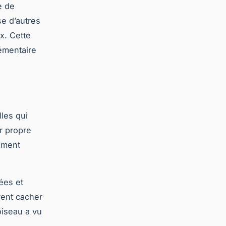
e de
se d’autres
x. Cette
émentaire
lles qui
r propre
uement
ées et
vent cacher
oiseau a vu