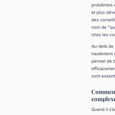
problèmes 
et plus dév
des corneill
nom de "quo
chez les co
Au-delà de 
hautement o
permet de t
efficacemen
sont essenti
Comment 
complexe
Quand il s’