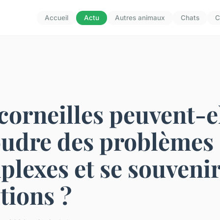
Accueil
Actu
Autres animaux
Chats
C
corneilles peuvent-e
oudre des problèmes
lexes et se souvenir
tions ?