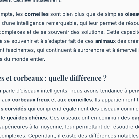
vaient cachée initialement.
ompte, les
corneilles
sont bien plus que de simples
oisea
 d’une intelligence remarquable, qui leur permet de réso
omplexes et de se souvenir des solutions. Cette capacit
à se souvenir et à s’adapter fait de ces
animaux
des créa
nt fascinantes, qui continuent à surprendre et à émerveill
es du monde entier.
s et corbeaux : quelle différence ?
n parle d’oiseaux intelligents, nous avons tendance à pen
u aux
corbeaux freux
et aux
corneilles
. Ils appartiennent
es corvidés
qui comprend également des oiseaux comme
 le
geai des chênes
. Ces oiseaux ont en commun des
ca
upérieures à la moyenne, leur permettant de résoudre d
omplexes. Cependant, il existe des différences notables 