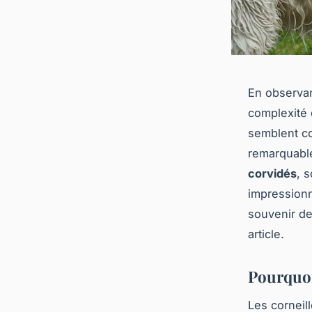
En observa
complexité 
semblent co
remarquable
corvidés
, 
impression
souvenir de
article.
Pourquoi 
Les corneil