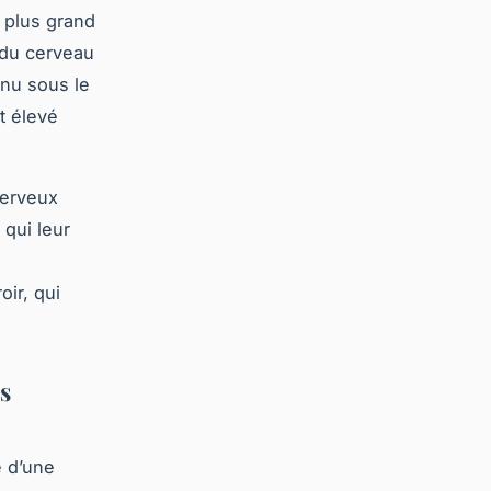
u plus grand
 du cerveau
nnu sous le
t élevé
nerveux
qui leur
oir, qui
s
e d’une