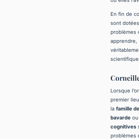
où elles l’a
En fin de c
sont dotées
problèmes c
apprendre, 
véritableme
scientifiqu
Corneille
Lorsque l’o
premier lie
la
famille d
bavarde
ou
cognitives
s
problèmes c