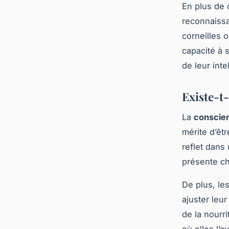
En plus de 
reconnaissa
corneilles 
capacité à 
de leur inte
Existe-t-
La
conscien
mérite d’êt
reflet dans
présente ch
De plus, le
ajuster leu
de la nourr