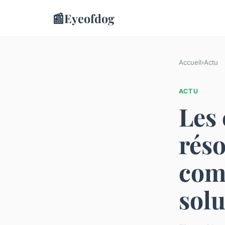
📰
Eyeofdog
Accueil
›
Actu
ACTU
Les 
rés
comp
solu