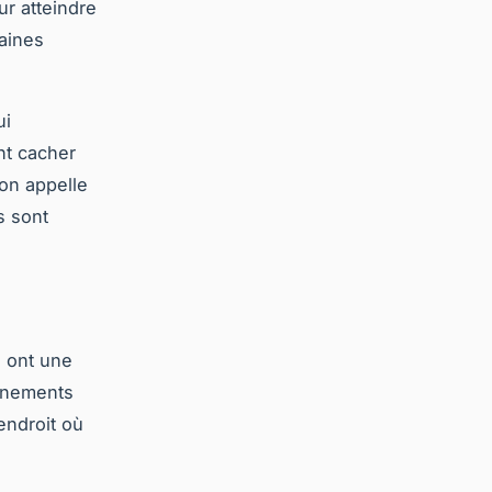
ur atteindre
taines
ui
nt cacher
on appelle
s sont
s ont une
vénements
endroit où