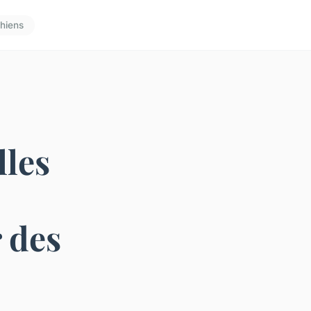
hiens
lles
 des