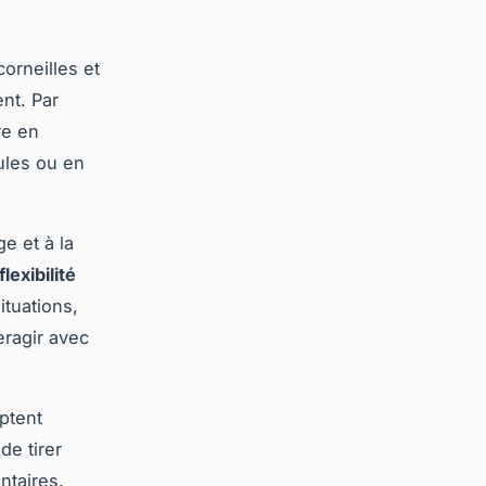
orneilles et
nt. Par
re en
ules ou en
e et à la
flexibilité
tuations,
eragir avec
aptent
de tirer
ntaires.