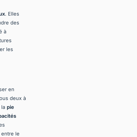
ux
. Elles
udre des
é à
tures
er les
ser en
 tous deux à
 la
pie
pacités
es
entre le