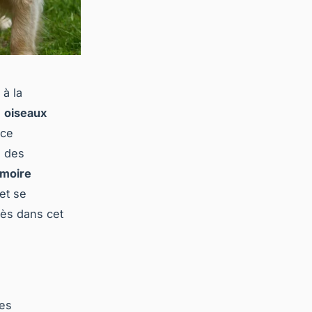
 à la
s
oiseaux
nce
e des
moire
et se
rès dans cet
des