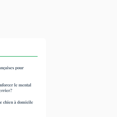
ançaises pour
enforcer le mental
errier?
e chien à domicile