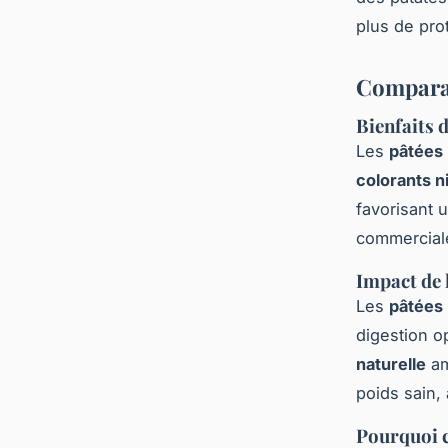
plus de pro
Comparai
Bienfaits 
Les
pâtées 
colorants n
favorisant 
commerciale
Impact de 
Les
pâtées 
digestion o
naturelle
am
poids sain,
Pourquoi c