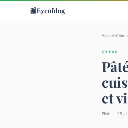
📰
Eyeofdog
Accueil
›
Chien
CHIENS
Pâté
cuis
et v
Eliott — 28 j