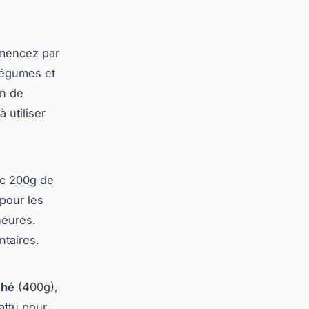
mmencez par
légumes et
in de
 utiliser
c 200g de
 pour les
heures.
ntaires.
ché
(400g),
attu pour