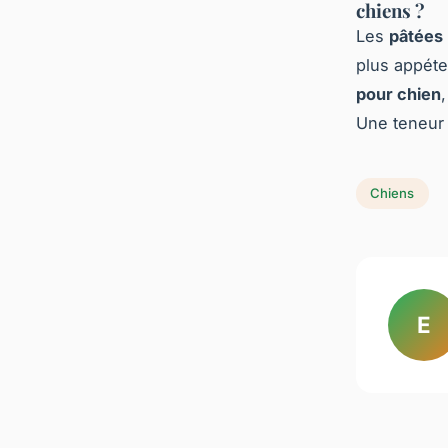
chiens ?
Les
pâtées
plus appéte
pour chien
Une teneur 
Chiens
E