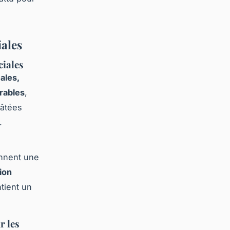
iales
ciales
ales,
urables
,
pâtées
.
ennent une
ion
tient un
r les