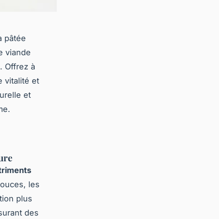
a pâtée
de viande
. Offrez à
vitalité et
urelle et
me.
ure
triments
douces, les
tion plus
surant des