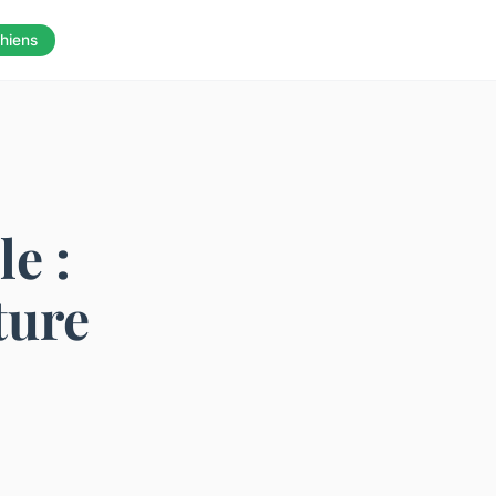
hiens
e :
ture