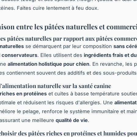
téines. Faites cuire lentement à feu doux.
son entre les pâtées naturelles et commerc
des pâtées naturelles par rapport aux pâtées commer
naturelles
se démarquent par leur composition
sans céré
i conservateurs
. Elles utilisent des
ingrédients frais et d
une
alimentation holistique pour chien
. En revanche, les 
s contiennent souvent des additifs et des sous-produits
l'alimentation naturelle sur la santé canine
riches en protéines
et cuites à basse température souti
ptimale et réduisent les risques d'allergies. Une
alimentat
éliore le pelage, renforce le système immunitaire et main
 assurant une meilleure
qualité de vie
.
hoisir des pâtées riches en protéines et humides pou