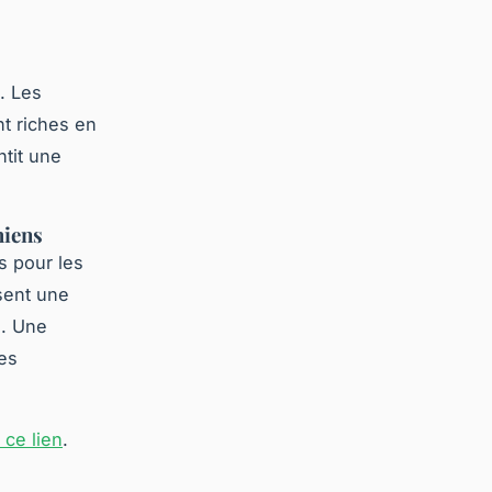
. Les
nt riches en
ntit une
hiens
 pour les
sent une
. Une
les
 ce lien
.