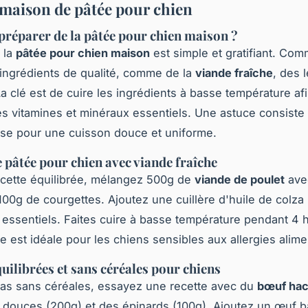
 maison de pâtée pour chien
éparer de la pâtée pour chien maison ?
 la
pâtée pour chien maison
est simple et gratifiant. Co
 ingrédients de qualité, comme de la
viande fraîche
, des 
La clé est de cuire les ingrédients à basse température af
es vitamines et minéraux essentiels. Une astuce consiste à
se pour une cuisson douce et uniforme.
e pâtée pour chien avec viande fraîche
cette équilibrée, mélangez 500g de
viande de poulet
ave
 100g de courgettes. Ajoutez une cuillère d'huile de colza
 essentiels. Faites cuire à basse température pendant 4 
e est idéale pour les chiens sensibles aux allergies alime
quilibrées et sans céréales pour chiens
as sans céréales, essayez une recette avec du
bœuf ha
 douces (200g) et des épinards (100g). Ajoutez un œuf b