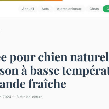
Accueil
Actu
Autres animaux
Chats
C
s
e pour chien naturell
son à basse tempéra
iande fraîche
uin 2024 — 3 min de lecture