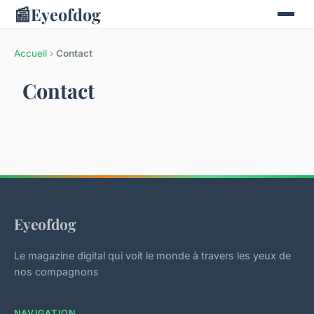
📰
Eyeofdog
Accueil
›
Contact
Contact
Eyeofdog
Le magazine digital qui voit le monde à travers les yeux de
nos compagnons
NAVIGATION