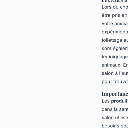
Lors du cho
être pris e
votre animal
expérimenté
toilettage 
sont égalem
témoignages
animaux. En
salon à l'au
pour trouver
Importance
Les
produit
dans la sant
salon utili
besoins spé