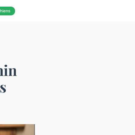
hiens
nin
s