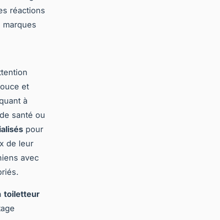
es réactions
es marques
tention
douce et
 quant à
 de santé ou
alisés
pour
x de leur
hiens avec
riés.
n
toiletteur
tage