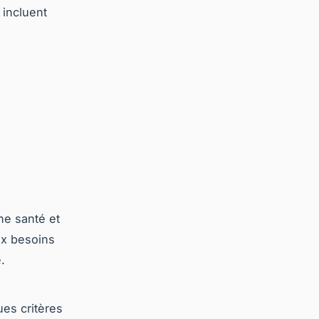
 incluent
ne santé et
ux besoins
.
ues critères