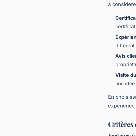
à considére
Certific
certifica
Expérie
différen
Avis clie
propriéta
Visite d
une idée 
En choisissa
expérience 
Critères 
Facteurs à 