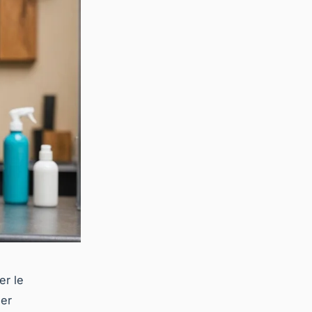
er le
ler