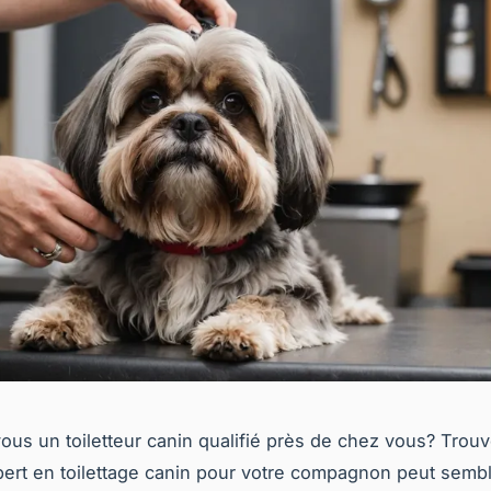
us un toiletteur canin qualifié près de chez vous? Trouv
pert en toilettage canin pour votre compagnon peut semb