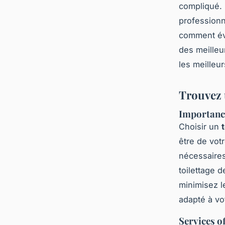
compliqué. 
professionn
comment éva
des meilleu
les meilleu
Trouvez u
Importance
Choisir un
être de vot
nécessaires
toilettage 
minimisez l
adapté à v
Services of