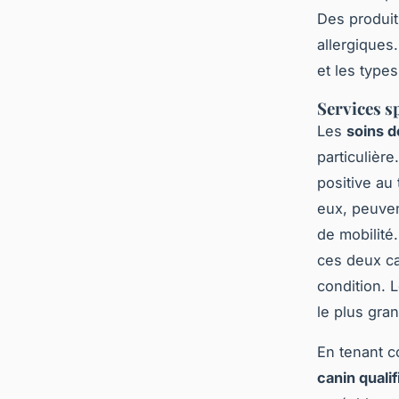
Des produit
allergiques
et les types
Services sp
Les
soins d
particulièr
positive au 
eux, peuven
de mobilité
ces deux ca
condition. 
le plus gra
En tenant c
canin qualif