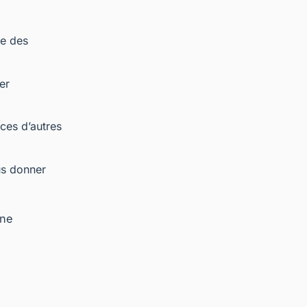
de des
er
nces d’autres
us donner
une