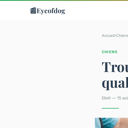
📰
Eyeofdog
Accueil
›
Chien
CHIENS
Trou
qual
Eliott — 15 a