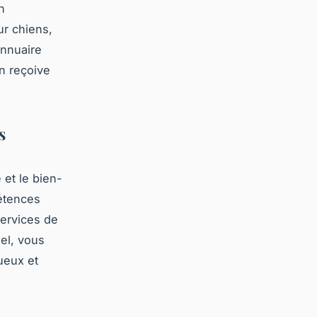
n
ur chiens,
annuaire
n reçoive
s
 et le bien-
pétences
services de
el, vous
ueux et