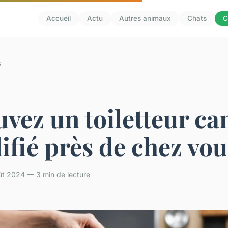
Accueil
Actu
Autres animaux
Chats
C
s
vez un toiletteur ca
ifié près de chez vou
oût 2024 — 3 min de lecture