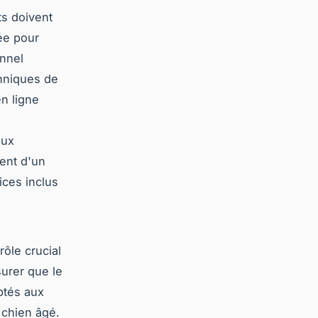
ts doivent
ée pour
onnel
chniques de
n ligne
aux
ent d'un
vices inclus
rôle crucial
surer que le
ptés aux
 chien âgé.